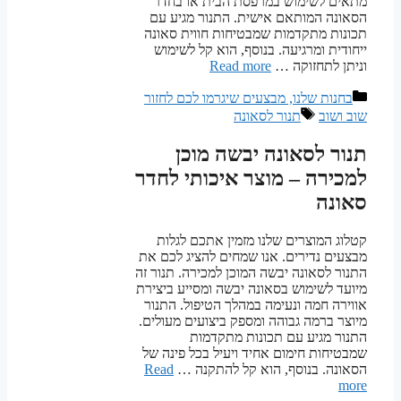
מתאים לשימוש במרפסת הבית או בחדר
הסאונה המותאם אישית. התנור מגיע עם
תכונות מתקדמות שמבטיחות חווית סאונה
ייחודית ומרגיעה. בנוסף, הוא קל לשימוש
וניתן לתחזוקה …
Read more
קטגוריות
בחנות שלנו, מבצעים שיגרמו לכם לחזור
תגיות
שוב ושוב
תנור לסאונה
תנור לסאונה יבשה מוכן
למכירה – מוצר איכותי לחדר
סאונה
קטלוג המוצרים שלנו מזמין אתכם לגלות
מבצעים נדירים. אנו שמחים להציג לכם את
התנור לסאונה יבשה המוכן למכירה. תנור זה
מיועד לשימוש בסאונה יבשה ומסייע ביצירת
אווירה חמה ונעימה במהלך הטיפול. התנור
מיוצר ברמה גבוהה ומספק ביצועים מעולים.
התנור מגיע עם תכונות מתקדמות
שמבטיחות חימום אחיד ויעיל בכל פינה של
הסאונה. בנוסף, הוא קל להתקנה …
Read
more