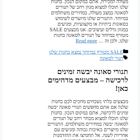
מעולה למכירה, אתם במקום הנכון. בחנות
שלנו תוכלו למצוא מגוון רחב של תנורים
לסאונה במצב מעולה, במחירים משתלמים
במיוחד. התנורים שלנו מיועדים לשימוש
בסאונות ביתיות או מקצועיות, ומגיעים
במגוון גדלים ועיצובים. אנו מבצעים SALE
מטורף במיוחד על תנורים לסאונה בחנות
שלנו, ולכן זה …
Read more
קטגוריות
SALE מטורף במיוחד נמצא בחנות שלנו
תגיות
תנור לסאונה
תנורי סאונה יבשה זמינים
לרכישה – מבצעים מדהימים
כאן!
מבצעים בלתי נשכחים מחכים לכם בחנות
שלנו! אם אתם מחפשים תנורי סאונה יבשה
זמינים לרכישה, אתם במקום הנכון. בחנות
שלנו תוכלו למצוא מבחר רחב של תנורים
לסאונה יבשה במחירים משתלמים. התנורים
שלנו מיוצרים באיכות גבוהה ומגיעים עם
אחריות לשנה. אל תחמיצו את ההזדמנות