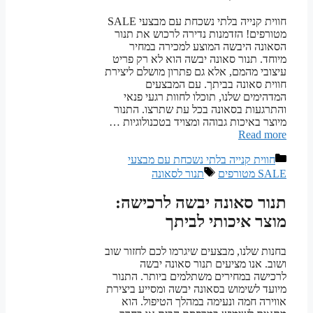
חווית קנייה בלתי נשכחת עם מבצעי SALE
מטורפים! הזדמנות נדירה לרכוש את תנור
הסאונה היבשה המוצע למכירה במחיר
מיוחד. תנור סאונה יבשה הוא לא רק פריט
עיצובי מהמם, אלא גם פתרון מושלם ליצירת
חווית סאונה בביתך. עם המבצעים
המדהימים שלנו, תוכלו לחוות רגעי פנאי
והתרגעות בסאונה בכל עת שתרצו. התנור
מיוצר באיכות גבוהה ומצויד בטכנולוגיות …
Read more
קטגוריות
חווית קנייה בלתי נשכחת עם מבצעי
תגיות
SALE מטורפים
תנור לסאונה
תנור סאונה יבשה לרכישה:
מוצר איכותי לביתך
בחנות שלנו, מבצעים שיגרמו לכם לחזור שוב
ושוב. אנו מציעים תנור סאונה יבשה
לרכישה במחירים משתלמים ביותר. התנור
מיועד לשימוש בסאונה יבשה ומסייע ביצירת
אווירה חמה ונעימה במהלך הטיפול. הוא