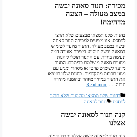
מכירה: תנור סאונה יבשה
במצב מעולה – הצעה
מדהימה!
בחנות שלנו תמצאו מבצעים שלא תרצו
לפספס. אנו מציעים למכירה תנור סאונה
יבשה במצב מעולה. התנור מיועד לשימוש
בסאונה יבשה ומסייע ביצירת אווירה חמה
ונעימה בחדר. עם התנור תוכלו ליהנות
מחווית סאונה מושלמת בביתכם. התנור
מיועד לשימוש פרטי או מסחרי ומגיע עם
מגוון תכונות מתקדמות. בחנות שלנו תמצאו
את התנור במחיר מיוחד ובהזמנה מהירה
ונוחה. …
Read more
קטגוריות
בחנות שלנו תמצאו מבצעים שלא תרצו
תגיות
לפספס
תנור לסאונה
קנה תנור לסאונה יבשה
אצלנו
קנה תנור לסאונה יבשה אצלנו וקבלו הזמנה