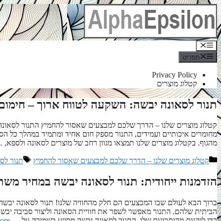
לדלג
לתוכן
תפריט
תפריט
Privacy Policy
קטלוג מוצרים
תנור לסאונה יבשה: השקעה לטווח ארוך – חימום
קטלוג מוצרים שלנו – הדרך שלכם למבצעים שאסור להחמיץ התנור לסאונה
מחומרים איכותיים ועמידים, התנור מספק חום אחיד ומתמיד במהלך כל הסא
מהגוף. בקטלוג מוצרים שלנו תמצאו מגוון רחב של מוצרים לסאונה ולספא,
קטגוריות
תגיות
קטלוג מוצרים שלנו – הדרך שלכם למבצעים שאסור להחמיץ
תנור לס
הזדמנות ייחודית: תנור לסאונה יבשה במחיר מש
ברוך הבא לעולם שבו המבצעים הם חלק מהחוויה שלנו! תנור לסאונה יבשה 
הביתית שלהם. התנור מאפשר לשפר את חוויית הסאונה וליצור סביבה יבשה
כדי ליהנות מהיתרונות שלו. התנור לסאונה יבשה מסייע בשמירה על …
ore