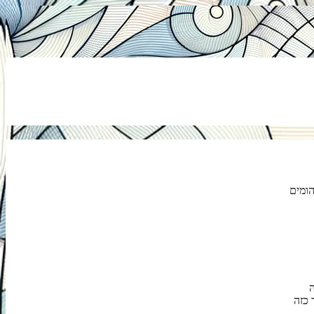
הומים
ה
 כזה