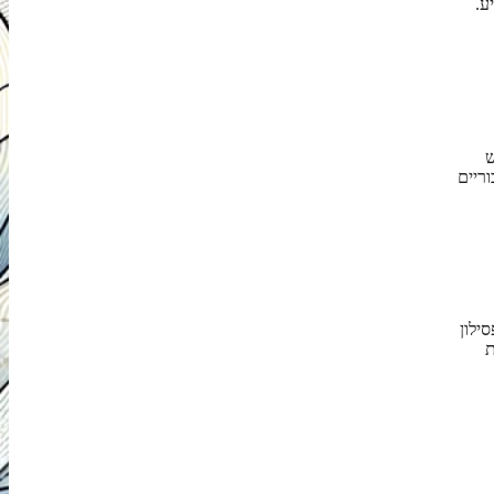
ע.
ש
ריים
סילון
ת