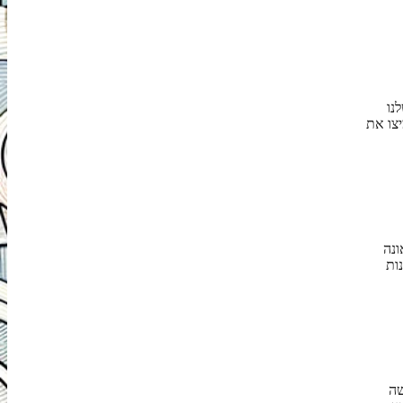
נו
צו את
ונה
ות
שה