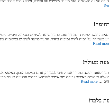
וית סאונה מושלמת. הוא מיועד לשימוש נוח ופשוט, ומספק חום אחיד ומרגי
Re
הימה!
 סאונה יבשה למכירה במחיר טוב. התנור מיועד לשימוש בסאונה ומסייע ביבו
ייע בשמירה על רמות לחות נמוכות בחדר. התנור מיועד לשימוש במקומות ציבו
Read mor
צעה מעולה!
לנו! אם אתם מחפשים תנור סאונה יבשה במחיר אטרקטיבי למכירה, אתם במקום הנכון. באלפא אפ
ם שלנו מיוצרים באיכות גבוהה ומתאימים לשימוש בבתים פרטיים או במוסדו
דהים …
Read more
ת בלבד!