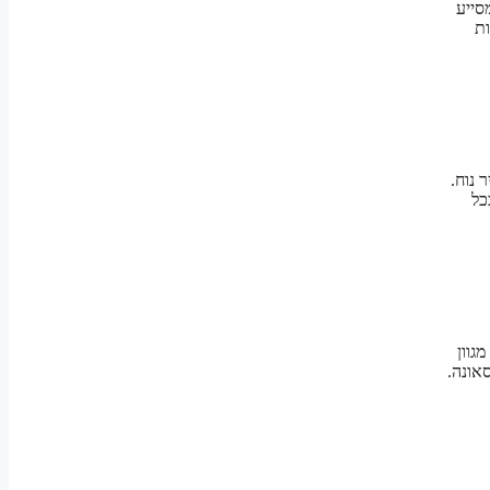
סייע
ות
 נוח.
כל
גוון
אונה.