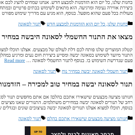
בחנות שלנו, כל יום הוא הזדמנות למבצע חדש. אנחנו שמחים להציג לכם א
ביצירת אווירה נעימה ומרגיעה. הוא מתאים לשימוש בבתים פרטיים ובמתחמ
מעולות בכל פעם שהוא מופעל. בנוסף, הוא מגיע עם מדריך שימוש מפורט
קטגוריות
תגיות
בחנות שלנו, כל יום הוא הזדמנות למבצע חדש
תנור לסאונה
מצאו את התנור החשמלי לסאונה היבשה במחיר נ
קטלוג המוצרים שלנו פותח לכם דלת לעולם של מבצעים. אצלנו תוכלו למצוא
התנור מיועד לשימוש בסאונה יבשה ומסייע ביצירת חום נעים ומרגיע במהלך
פעם שנדרשת השימוש בו. בנוסף לתנור החשמלי לסאונה …
Read more
קטגוריות
תגיות
תנור חשמלי לסאונה יבשה במחיר נוח
תנור לסאונה
תנור לסאונה יבשה במחיר טוב למכירה – הזדמנו
חנותנו מציעה מבצעים שישאירו אתכם בהלם! אם אתם מחפשים תנור לסאונה
רחב של תנורים לסאונה יבשה במחירים משתלמים. התנורים שאנו מציעים מי
בנוסף, תוכלו למצוא אצלנו תנורים לסאונה יבשה בעיצובים שונים ובגדלים 
קטגוריות
תגיות
חנותנו מציעה מבצעים שישאירו אתכם בהלם
תנור לסאונה