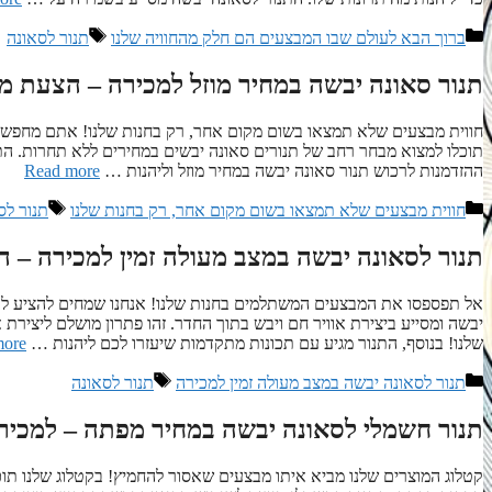
קטגוריות
תגיות
ברוך הבא לעולם שבו המבצעים הם חלק מהחוויה שלנו
תנור לסאונה
תנור סאונה יבשה במחיר מוזל למכירה – הצעת 
חווית מבצעים שלא תמצאו בשום מקום אחר, רק בחנות שלנו! אתם מחפשים 
תוכלו למצוא מבחר רחב של תנורים סאונה יבשים במחירים ללא תחרות. הת
ההזדמנות לרכוש תנור סאונה יבשה במחיר מוזל וליהנות …
Read more
קטגוריות
תגיות
חווית מבצעים שלא תמצאו בשום מקום אחר, רק בחנות שלנו
תנור לס
תנור לסאונה יבשה במצב מעולה זמין למכירה – הז
אל תפספסו את המבצעים המשתלמים בחנות שלנו! אנחנו שמחים להציע לכם 
יבשה ומסייע ביצירת אוויר חם ויבש בתוך החדר. זהו פתרון מושלם ליציר
שלנו! בנוסף, התנור מגיע עם תכונות מתקדמות שיעזרו לכם ליהנות …
more
קטגוריות
תגיות
תנור לסאונה יבשה במצב מעולה זמין למכירה
תנור לסאונה
תנור חשמלי לסאונה יבשה במחיר מפתה – למכיר
קטלוג המוצרים שלנו מביא איתו מבצעים שאסור להחמיץ! בקטלוג שלנו תוכל