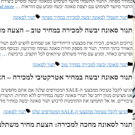
במחיר מפתה. התנור החשמלי מיועד לשימוש בסאונה יבשה ומסייע ביצירת חו
התנור מיועד לשימוש עם רצפת סאונה יבשה ומגיע עם הוראות …
ad more
קטגוריות
תגיות
תנור חשמלי לסאונה יבשה למכירה במחיר מפתה
תנור לסאונה
תנור סאונה יבשה למכירה במחיר טוב – הצעה מד
ברוכים הבאים, הכירו את מבצעינו הייחודיים! אנו שמחים להציע לכם תנור
האוויר בתוך החדר. תנור זה מספק חווית סאונה נעימה ומרגיעה, ובנוסף מס
ופרטיים כאחד, ומגיע עם מחיר משתלם שיתאים לכל תקציב. ברכישת …
e
קטגוריות
תגיות
תנור סאונה יבשה למכירה במחיר טוב
תנור לסאונה
תנור סאונה יבשה במחיר אטרקטיבי למכירה – ה
הגיעו לקבל טעימה ממבצעי ה-SALE המטורפים ש
אנו מציעים מגוון רחב של תנורי סאונה יבשה במחירים ללא תחרות. התנורי
ציבוריים. אז אל תחמיצו את ההזדמנות לרכוש תנור סאונה יבשה במחיר מ
קטגוריות
תגיות
הגיעו לקבל טעימה ממבצעי ה-SALE המטורפים שלנו
תנור לסאונה
תנור לסאונה מחכה למכירה: הצעת מחיר משתלמ