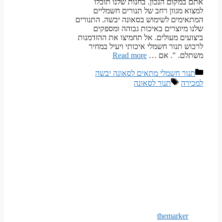
אתם במקום הנכון. בחנות שלנו תוכלו
למצוא מגוון רחב של תנורים חשמליים
המתאימים לשימוש בסאונה יבשה. התנורים
שלנו מיוצרים באיכות גבוהה ומספקים
ביצועים מעולים. אל תחמיצו את ההזדמנות
לרכוש תנור חשמלי איכותי ויעיל במחיר
משתלם. ". אם …
Read more
קטגוריות
תנור חשמלי מתאים לסאונה יבשה
תגיות
למכירה
תנור לסאונה
themarker