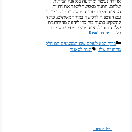
אווירה נעימה ומרגיעה בסאונה הביתית
שלהם. התנור מאפשר לשפר את חוויית
הסאונה וליצור סביבה יבשה ונעימה במיוחד.
עם הזדמנות לרכישה במחיר משתלם, כדאי
להשקיע בתנור כזה כדי ליהנות מהיתרונות
שלו. התנור לסאונה יבשה מסייע בשמירה
על …
Read more
קטגוריות
ברוך הבא לעולם שבו המבצעים הם חלק
תגיות
מהחוויה שלנו
תנור לסאונה
themarker