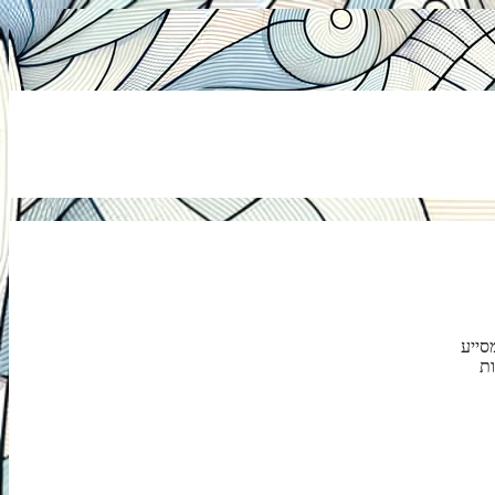
סייע
ות