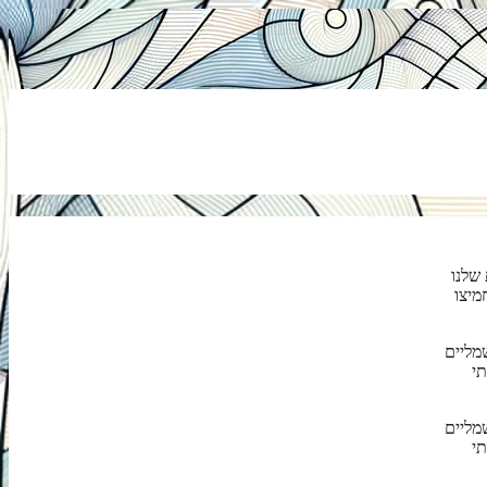
שלנו
מיצו
מליים
תי
מליים
תי